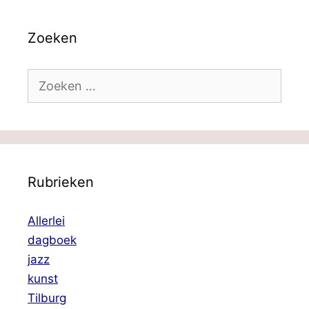
Zoeken
Zoek
naar:
Rubrieken
Allerlei
dagboek
jazz
kunst
Tilburg