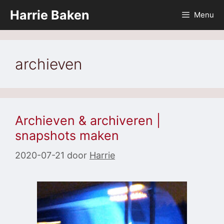
Ga
Harrie Baken
Menu
naar
de
inhoud
archieven
Archieven & archiveren |
snapshots maken
2020-07-21
door
Harrie