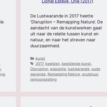
Lionel Estève, One (2017)
De Lustwarande in 2017 heette
ie
‘Disruption – Remapping Nature’. De
aandacht van de kunstwerken gaat
uit naar de relatie tussen kunst en
natuur, en naar het streven naar
duurzaamheid.
Categorieën
kunst
Tags
,
2017
,
beelden
,
beeldende kunst
,
n
,
Disruption
,
expositie
,
lustwarande
,
oude
ing
,
warande
,
Remapping Nature
,
sculptuur
,
tentoonstelling