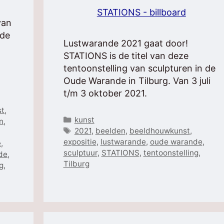
STATIONS - billboard
van
ude
Lustwarande 2021 gaat door!
STATIONS is de titel van deze
tentoonstelling van sculpturen in de
Oude Warande in Tilburg. Van 3 juli
t/m 3 oktober 2021.
st
,
Categorieën
kunst
n
,
Tags
2021
,
beelden
,
beeldhouwkunst
,
expositie
,
lustwarande
,
oude warande
,
e
,
sculptuur
,
STATIONS
,
tentoonstelling
,
de
,
Tilburg
g
,