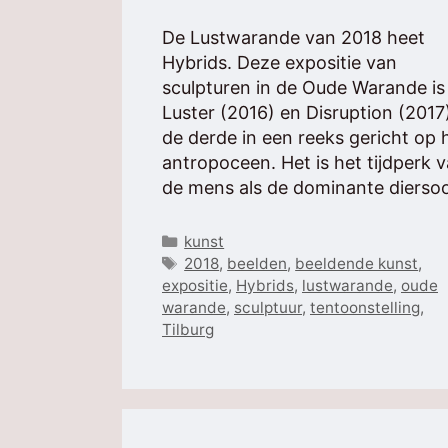
De Lustwarande van 2018 heet
Hybrids. Deze expositie van
sculpturen in de Oude Warande is
Luster (2016) en Disruption (2017
de derde in een reeks gericht op 
antropoceen. Het is het tijdperk 
de mens als de dominante diersoo
Categorieën
kunst
Tags
2018
,
beelden
,
beeldende kunst
,
expositie
,
Hybrids
,
lustwarande
,
oude
warande
,
sculptuur
,
tentoonstelling
,
Tilburg