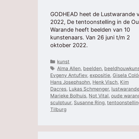
GODHEAD heet de Lustwarande 
2022, De tentoonstelling in de O
Warande heeft beelden van 10
kunstenaars. Van 26 juni t/m 2
oktober 2022.
Categorieën
kunst
Tags
Alma Allen
,
beelden
,
beeldhouwkun
Evgeny Antufiev
,
expositie
,
Gisela Coló
Hans Josephsohn
,
Henk Visch
,
Kim
Dacres
,
Lukas Schmenger
,
lustwarand
Marieke Bolhuis
,
Not Vital
,
oude waran
sculptuur
,
Susanne Ring
,
tentoonstellin
Tilburg