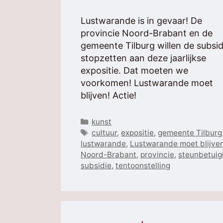
Lustwarande is in gevaar! De
provincie Noord-Brabant en de
gemeente Tilburg willen de subsid
stopzetten aan deze jaarlijkse
expositie. Dat moeten we
voorkomen! Lustwarande moet
blijven! Actie!
Categorieën
kunst
Tags
cultuur
,
expositie
,
gemeente Tilburg
lustwarande
,
Lustwarande moet blijve
Noord-Brabant
,
provincie
,
steunbetuig
subsidie
,
tentoonstelling