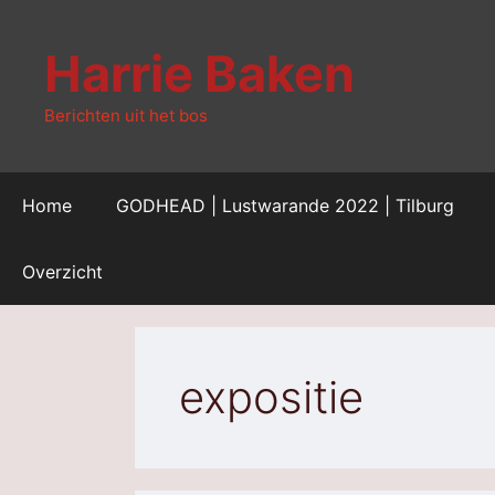
Ga
naar
Harrie Baken
de
inhoud
Berichten uit het bos
Home
GODHEAD | Lustwarande 2022 | Tilburg
Overzicht
expositie