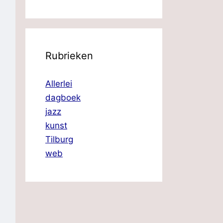
Rubrieken
Allerlei
dagboek
jazz
kunst
Tilburg
web