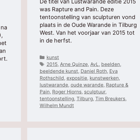
De titel van Lustwarande editie 2015
was Rapture and Pain. Deze
tentoonstelling van sculpturen vond
plaats in de Oude Warande in Tilburg
 na
West. Van het voorjaar van 2015 tot
),
in de herfst.
het
van
Categorieën
kunst
rt.
Tags
2015
,
Arne Quinze
,
AvL
,
beelden
,
beeldende kunst
,
Daniel Roth
,
Eva
Rothschild
,
expositie
,
kunstwerken
,
lustwarande
,
oude warande
,
Rapture &
Pain
,
Roger Hiorns
,
sculptuur
,
tentoonstelling
,
Tilburg
,
Tim Breukers
,
Wilhelm Mundt