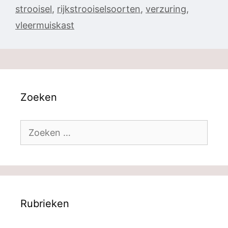
strooisel
,
rijkstrooiselsoorten
,
verzuring
,
vleermuiskast
Zoeken
Zoek
naar:
Rubrieken