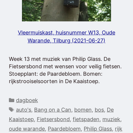
Vleermuiskast, huisnummer W13, Oude
Warande, Tilburg (2021-06-27)
Week 13 met muziek van Philip Glass. De
Fietsersbond met wensen voor veilig fietsen.
Stoepplant: de Paardebloem. Bomen:
rijkstrooiselsoorten in De Kaaistoep.
Categorieën
dagboek
Tags
auto's
,
Bang on a Can
,
bomen
,
bos
,
De
Kaaistoep
,
Fietsersbond
,
fietspaden
,
muziek
,
oude warande
,
Paardebloem
,
Philip Glass
,
rijk