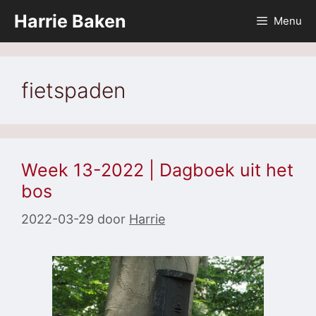
Ga
Harrie Baken
Menu
naar
de
inhoud
fietspaden
Week 13-2022 | Dagboek uit het
bos
2022-03-29
door
Harrie