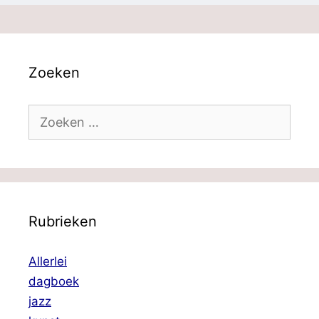
Zoeken
Zoek
naar:
Rubrieken
Allerlei
dagboek
jazz