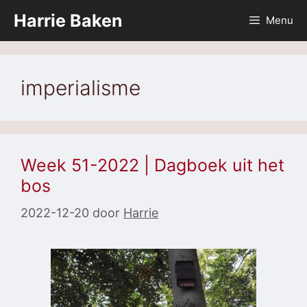
Ga
Harrie Baken
Menu
naar
de
inhoud
imperialisme
Week 51-2022 | Dagboek uit het
bos
2022-12-20
door
Harrie