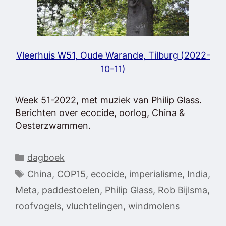
Vleerhuis W51, Oude Warande, Tilburg (2022-
10-11)
Week 51-2022, met muziek van Philip Glass.
Berichten over ecocide, oorlog, China &
Oesterzwammen.
Categorieën
dagboek
Tags
China
,
COP15
,
ecocide
,
imperialisme
,
India
,
Meta
,
paddestoelen
,
Philip Glass
,
Rob Bijlsma
,
roofvogels
,
vluchtelingen
,
windmolens