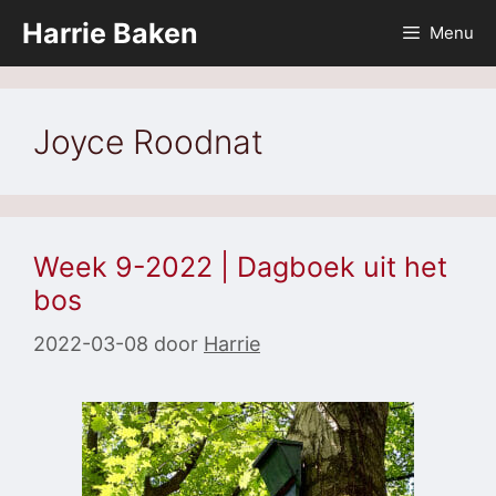
Ga
Harrie Baken
Menu
naar
de
inhoud
Joyce Roodnat
Week 9-2022 | Dagboek uit het
bos
2022-03-08
door
Harrie