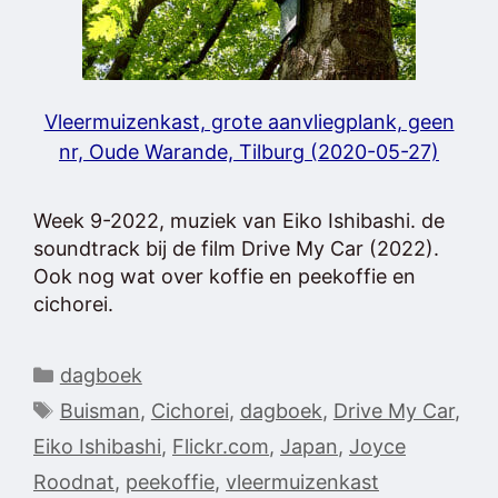
Vleermuizenkast, grote aanvliegplank, geen
nr, Oude Warande, Tilburg (2020-05-27)
Week 9-2022, muziek van Eiko Ishibashi. de
soundtrack bij de film Drive My Car (2022).
Ook nog wat over koffie en peekoffie en
cichorei.
Categorieën
dagboek
Tags
Buisman
,
Cichorei
,
dagboek
,
Drive My Car
,
Eiko Ishibashi
,
Flickr.com
,
Japan
,
Joyce
Roodnat
,
peekoffie
,
vleermuizenkast