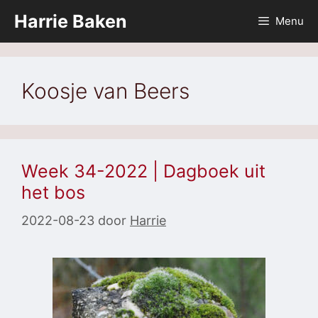
Ga
Harrie Baken
Menu
naar
de
inhoud
Koosje van Beers
Week 34-2022 | Dagboek uit
het bos
2022-08-23
door
Harrie