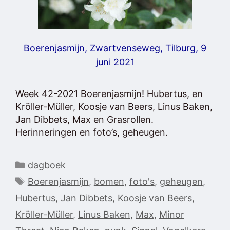
Boerenjasmijn, Zwartvenseweg, Tilburg, 9
juni 2021
Week 42-2021 Boerenjasmijn! Hubertus, en
Kröller-Müller, Koosje van Beers, Linus Baken,
Jan Dibbets, Max en Grasrollen.
Herinneringen en foto’s, geheugen.
Categorieën
dagboek
Tags
Boerenjasmijn
,
bomen
,
foto's
,
geheugen
,
Hubertus
,
Jan Dibbets
,
Koosje van Beers
,
Kröller-Müller
,
Linus Baken
,
Max
,
Minor