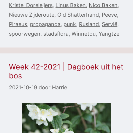
Kristel Doreleijers
,
Linus Baken
,
Nico Baken
,
Nieuwe Zijderoute
,
Old Shatterhand
,
Peeve
,
Piraeus
,
propaganda
,
punk
,
Rusland
,
Servië
,
spoorwegen
,
stadsflora
,
Winnetou
,
Yangtze
Week 42-2021 | Dagboek uit het
bos
2021-10-19
door
Harrie