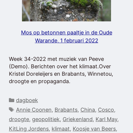
Mos op betonnen paaltje in de Oude
Warande, 1 februari 2022
Week 34-2022 met muziek van Peeve
(Demo). Berichten over het klimaat.Over
Kristel Doreleijers en Brabants, Winnetou,
droogte en propaganda.
Categorieën
dagboek
Tags
Annie Coonen
,
Brabants
,
China
,
Cosco
,
droogte
,
geopolitiek
,
Griekenland
,
Karl May
,
KitLing Jordens
,
klimaat
,
Koosje van Beers
,