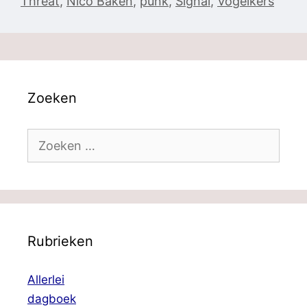
Threat
,
Nico Baken
,
punk
,
Signal
,
Vogelkers
Zoeken
Zoek
naar:
Rubrieken
Allerlei
dagboek