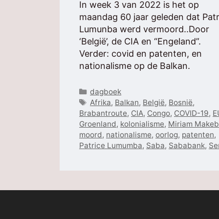
In week 3 van 2022 is het op
maandag 60 jaar geleden dat Patr
Lumunba werd vermoord..Door
‘België’, de CIA en “Engeland”.
Verder: covid en patenten, en
nationalisme op de Balkan.
Categorieën
dagboek
Tags
Afrika
,
Balkan
,
België
,
Bosnië
,
Brabantroute
,
CIA
,
Congo
,
COVID-19
,
E
Groenland
,
kolonialisme
,
Miriam Make
moord
,
nationalisme
,
oorlog
,
patenten
,
Patrice Lumumba
,
Saba
,
Sababank
,
Se