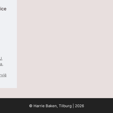
ice
U
,
ba
,
rvië
© Harrie Baken, Tilburg | 2026