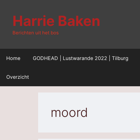
Ga
naar
Harrie Baken
de
inhoud
Berichten uit het bos
Home
GODHEAD | Lustwarande 2022 | Tilburg
Overzicht
moord