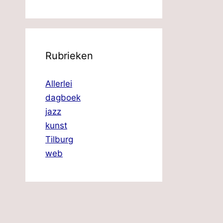
Rubrieken
Allerlei
dagboek
jazz
kunst
Tilburg
web