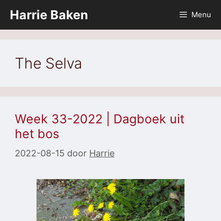
Ga
Harrie Baken
Menu
naar
de
inhoud
The Selva
Week 33-2022 | Dagboek uit
het bos
2022-08-15
door
Harrie