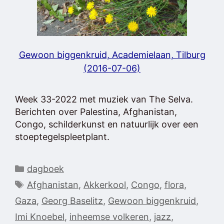
Gewoon biggenkruid, Academielaan, Tilburg
(2016-07-06)
Week 33-2022 met muziek van The Selva.
Berichten over Palestina, Afghanistan,
Congo, schilderkunst en natuurlijk over een
stoeptegelspleetplant.
Categorieën
dagboek
Tags
Afghanistan
,
Akkerkool
,
Congo
,
flora
,
Gaza
,
Georg Baselitz
,
Gewoon biggenkruid
,
Imi Knoebel
,
inheemse volkeren
,
jazz
,