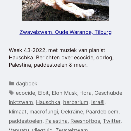
Zwavelzwam, Oude Warande, Tilburg
Week 43-2022, met muziek van pianist
Hauschka. Berichten over ecocide, oorlog,
Palestina, paddestoelen & meer.
Categorieën
dagboek
Tags
ecocide
,
Elbit
,
Elon Musk
,
flora
,
Geschubde
inktzwam
,
Hauschka
,
herbarium
,
Israël
,
klimaat
,
macrofungi
,
Oekraïne
,
Paardebloem
,
paddestoelen
,
Palestina
,
Reeshofbos
,
Twitter
,
Vanuatu
,
vliegtuig
,
Zwavelzwam