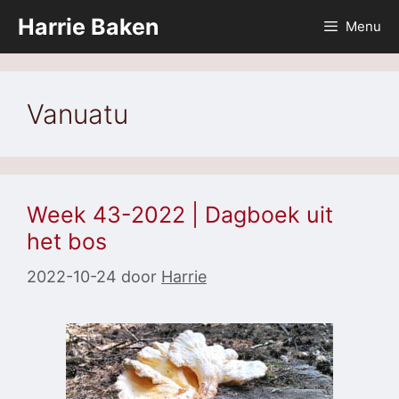
Ga
Harrie Baken
Menu
naar
de
inhoud
Vanuatu
Week 43-2022 | Dagboek uit
het bos
2022-10-24
door
Harrie