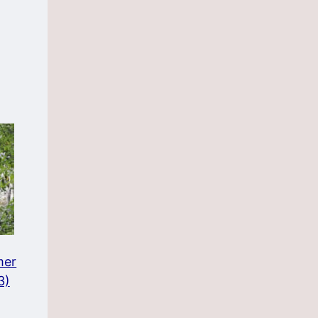
mer
3)