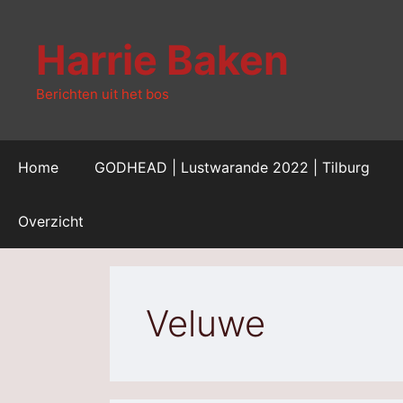
Ga
naar
Harrie Baken
de
inhoud
Berichten uit het bos
Home
GODHEAD | Lustwarande 2022 | Tilburg
Overzicht
Veluwe