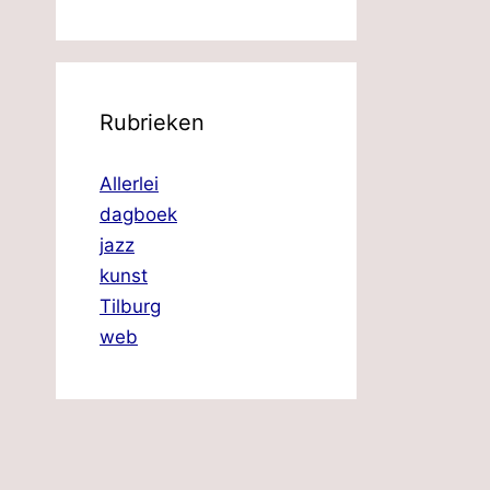
Rubrieken
Allerlei
dagboek
jazz
kunst
Tilburg
web