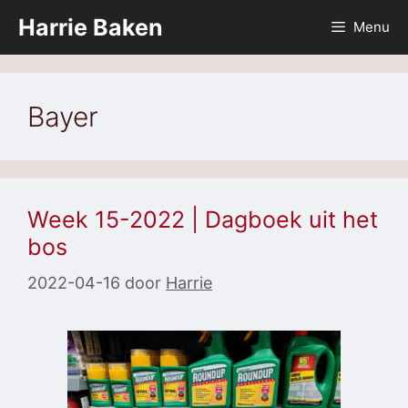
Ga
Harrie Baken
Menu
naar
de
inhoud
Bayer
Week 15-2022 | Dagboek uit het
bos
2022-04-16
door
Harrie