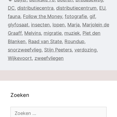
DC
,
distributiecentra
,
distributiecentrum
,
EU
,
fauna
,
Follow the Money
,
fotografie
,
gif
,
glyfosaat
,
insecten
,
lopen
,
Marja
,
Marjolein de
Graaff
,
Melvins
,
migratie
,
muziek
,
Piet den
Blanken
,
Raad van State
,
Roundup
,
snorzweefvlieg
,
Stijn Peeters
,
verdozing
,
Wijkevoort
,
zweefvliegen
Zoeken
Zoek
naar: