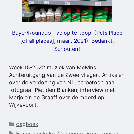
Bayer/Roundup - volop te koop. (Pets Place
[of all places], maart 2021). Bedankt,
Schouten!
Week 15-2022 muziek van Melvins.
Achteruitgang van de Zweefvliegen. Artikelen
over de verdozing van NL, eerbetoon aan
fotograaf Piet den Blanken; interview met
Marjolein de Graaff over de moord op
Wijkevoort.
Categorieën
dagboek
Tags
Bayer
,
benkske 70
,
boeren
,
Bredaseweg
,