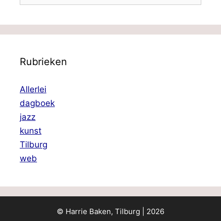
Rubrieken
Allerlei
dagboek
jazz
kunst
Tilburg
web
© Harrie Baken, Tilburg | 2026