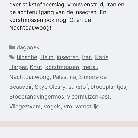
over stikstofneerslag, vrouwenstrijd, Iran en
de achteruitgang van de insecten. En
korstmossen ook nog. O, en de
Nachtpauwoog!
Categorieën
dagboek
Tags
filosofie
,
Helm
,
insecten
,
Iran
,
Katie
Harper
,
Knut
,
korstmossen
,
metal
,
Nachtpauwoog
,
Palestina
,
Simone de
Beauvoir
,
Skye Cleary
,
stikstof
,
stoepplantjes
,
Stoeprandvingermos
,
vleermuizenkast
,
Vliegezwam
,
vogels
,
vrouwenstrijd