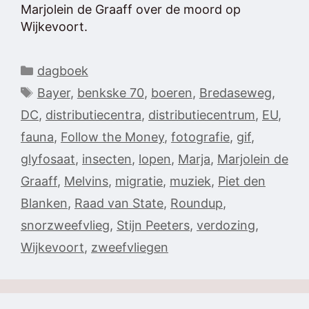
Marjolein de Graaff over de moord op
Wijkevoort.
Categorieën
dagboek
Tags
Bayer
,
benkske 70
,
boeren
,
Bredaseweg
,
DC
,
distributiecentra
,
distributiecentrum
,
EU
,
fauna
,
Follow the Money
,
fotografie
,
gif
,
glyfosaat
,
insecten
,
lopen
,
Marja
,
Marjolein de
Graaff
,
Melvins
,
migratie
,
muziek
,
Piet den
Blanken
,
Raad van State
,
Roundup
,
snorzweefvlieg
,
Stijn Peeters
,
verdozing
,
Wijkevoort
,
zweefvliegen