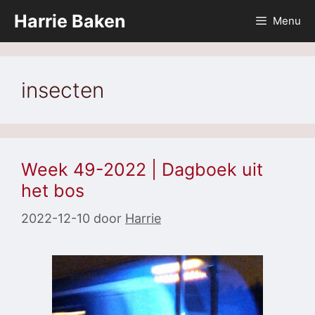
Ga
Harrie Baken
Menu
naar
de
inhoud
insecten
Week 49-2022 | Dagboek uit
het bos
2022-12-10
door
Harrie