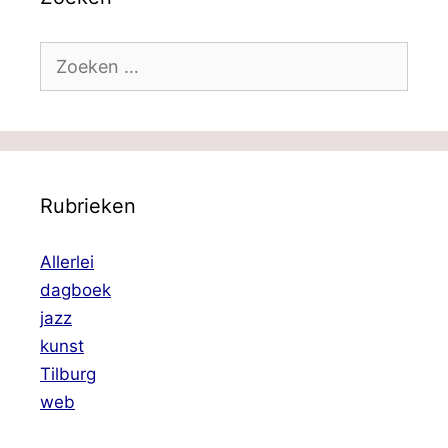
Zoek
naar:
Rubrieken
Allerlei
dagboek
jazz
kunst
Tilburg
web