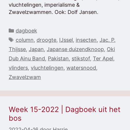
vluchtelingen, imperialisme &
Zwavelzwammen. Ook: Dolf Jansen.
Categorieën
dagboek
Tags
column
,
droogte
,
IJssel
,
insecten
,
Jac. P.
Thijsse
,
Japan
,
Japanse duizendknoop
,
Oki
Dub Ainu Band
,
Pakistan
,
stikstof
,
Ter Apel
,
vlinders
,
vluchtelingen
,
watersnood
,
Zwavelzwam
Week 15-2022 | Dagboek uit het
bos
2022-04-16
door
Harrie