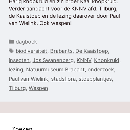
Harig knopkruid en z’n broer Kaal knopkruid.
Verder aandacht voor de KNNV afd. Tilburg,
de Kaaistoep en de lezing daarover door Paul
van Wielink. Ook wespen!
Categorieën
dagboek
Tags
biodiversiteit
,
Brabants
,
De Kaaistoep
,
insecten
,
Jos Swanenberg
,
KNNV
,
Knopkruid
,
lezing
,
Natuurmuseum Brabant
,
onderzoek
,
Paul van Wielink
,
stadsflora
,
stoepplantjes
,
Tilburg
,
Wespen
Zoeken