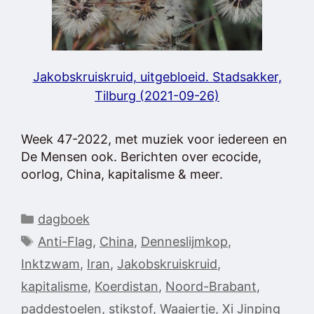
Jakobskruiskruid, uitgebloeid. Stadsakker,
Tilburg (2021-09-26)
Week 47-2022, met muziek voor iedereen en
De Mensen ook. Berichten over ecocide,
oorlog, China, kapitalisme & meer.
Categorieën
dagboek
Tags
Anti-Flag
,
China
,
Denneslijmkop
,
Inktzwam
,
Iran
,
Jakobskruiskruid
,
kapitalisme
,
Koerdistan
,
Noord-Brabant
,
paddestoelen
,
stikstof
,
Waaiertje
,
Xi Jinping