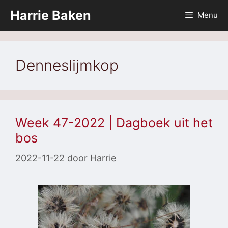
Ga
Harrie Baken
Menu
naar
de
inhoud
Denneslijmkop
Week 47-2022 | Dagboek uit het
bos
2022-11-22
door
Harrie