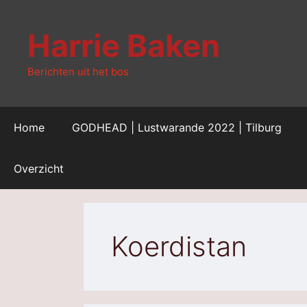
Ga
naar
Harrie Baken
de
inhoud
Berichten uit het bos
Home
GODHEAD | Lustwarande 2022 | Tilburg
Overzicht
Koerdistan