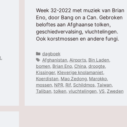
Week 32-2022 met muziek van Brian
Eno, door Bang on a Can. Gebroken
beloftes aan Afghaanse tolken,
geschiedvervalsing, vluchtelingen.
Ook korstmossen en andere fungi.
Categorieën
dagboek
t
,
Tags
Afghanistan
,
Airports
,
Bin Laden
,
bomen
,
Brian Eno
,
China
,
droogte
,
Kissinger
,
Kleverige knolamaniet
,
Koerdistan
,
Mao Zedong
,
Marokko
,
mossen
,
NPR
,
Rif
,
Schildmos
,
Taiwan
,
Taliban
,
tolken
,
vluchtelingen
,
VS
,
Zweden