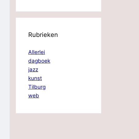
Rubrieken
Allerlei
dagboek
jazz
kunst
Tilburg
web