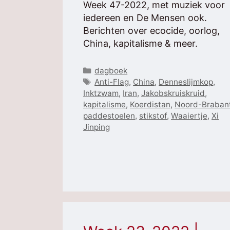
Week 47-2022, met muziek voor
iedereen en De Mensen ook.
Berichten over ecocide, oorlog,
China, kapitalisme & meer.
Categorieën
dagboek
Tags
Anti-Flag
,
China
,
Denneslijmkop
,
Inktzwam
,
Iran
,
Jakobskruiskruid
,
kapitalisme
,
Koerdistan
,
Noord-Braban
paddestoelen
,
stikstof
,
Waaiertje
,
Xi
Jinping