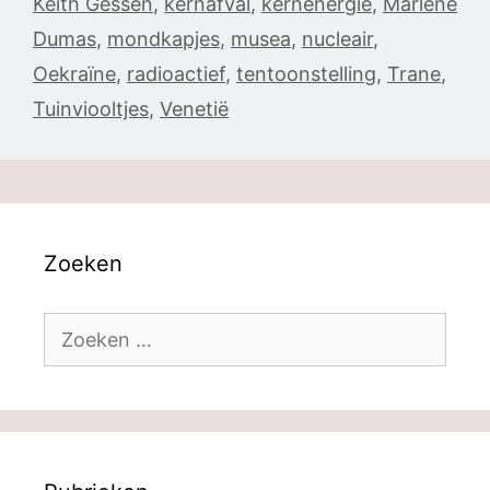
Keith Gessen
,
kernafval
,
kernenergie
,
Marlene
Dumas
,
mondkapjes
,
musea
,
nucleair
,
Oekraïne
,
radioactief
,
tentoonstelling
,
Trane
,
Tuinviooltjes
,
Venetië
Zoeken
Zoek
naar: