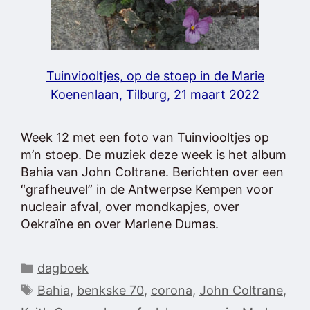
Tuinviooltjes, op de stoep in de Marie
Koenenlaan, Tilburg, 21 maart 2022
Week 12 met een foto van Tuinviooltjes op
m’n stoep. De muziek deze week is het album
Bahia van John Coltrane. Berichten over een
“grafheuvel” in de Antwerpse Kempen voor
nucleair afval, over mondkapjes, over
Oekraïne en over Marlene Dumas.
Categorieën
dagboek
Tags
Bahia
,
benkske 70
,
corona
,
John Coltrane
,