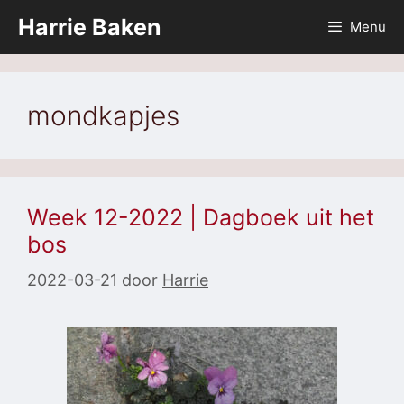
Ga
Harrie Baken
Menu
naar
de
inhoud
mondkapjes
Week 12-2022 | Dagboek uit het
bos
2022-03-21
door
Harrie