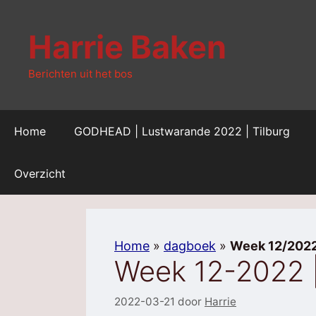
Ga
naar
Harrie Baken
de
inhoud
Berichten uit het bos
Home
GODHEAD | Lustwarande 2022 | Tilburg
Overzicht
Home
»
dagboek
»
Week 12/202
Week 12-2022 |
2022-03-21
door
Harrie