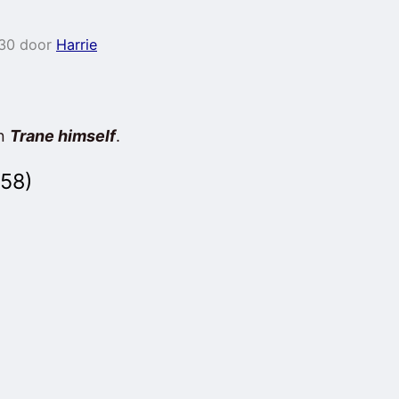
:30 door
Harrie
an
Trane himself
.
958)