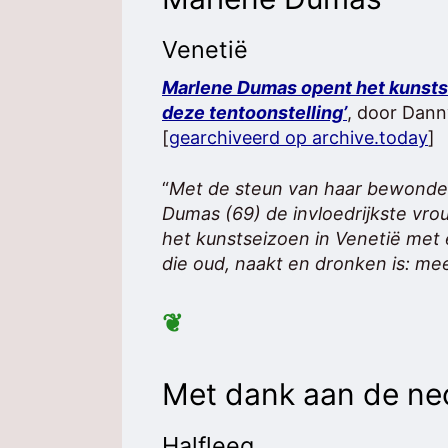
Venetië
Marlene Dumas opent het kunstsei
deze tentoonstelling’
, door Dann
[
gearchiveerd op archive.today
]
“
Met de steun van haar bewonder
Dumas (69) de invloedrijkste vro
het kunstseizoen in Venetië met
die oud, naakt en dronken is: mee
❦
Met dank aan de ne
Halfleeg