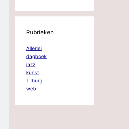
Rubrieken
Allerlei
dagboek
jazz
kunst
Tilburg
web