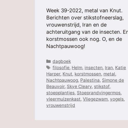
Week 39-2022, metal van Knut.
Berichten over stikstofneerslag,
vrouwenstrijd, Iran en de
achteruitgang van de insecten. E
korstmossen ook nog. O, en de
Nachtpauwoog!
Categorieën
dagboek
Tags
filosofie
,
Helm
,
insecten
,
Iran
,
Katie
Harper
,
Knut
,
korstmossen
,
metal
,
Nachtpauwoog
,
Palestina
,
Simone de
Beauvoir
,
Skye Cleary
,
stikstof
,
stoepplantjes
,
Stoeprandvingermos
,
vleermuizenkast
,
Vliegezwam
,
vogels
,
vrouwenstrijd