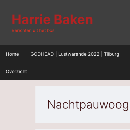
Ga
naar
Harrie Baken
de
inhoud
Berichten uit het bos
Home
GODHEAD | Lustwarande 2022 | Tilburg
Overzicht
Nachtpauwoog