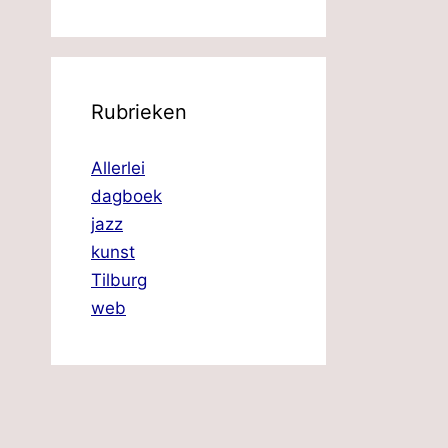
Rubrieken
Allerlei
dagboek
jazz
kunst
Tilburg
web