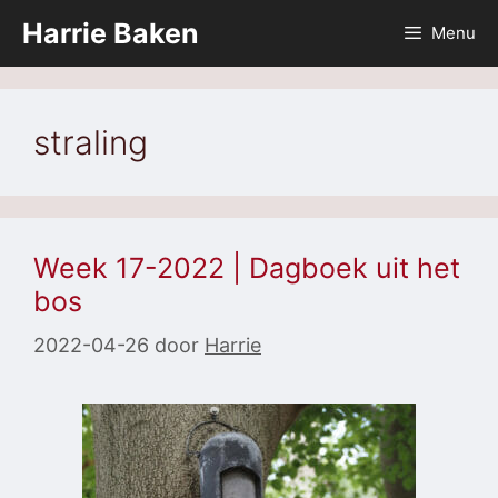
Ga
Harrie Baken
Menu
naar
de
inhoud
straling
Week 17-2022 | Dagboek uit het
bos
2022-04-26
door
Harrie