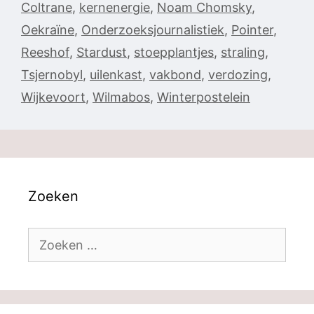
Coltrane
,
kernenergie
,
Noam Chomsky
,
Oekraïne
,
Onderzoeksjournalistiek
,
Pointer
,
Reeshof
,
Stardust
,
stoepplantjes
,
straling
,
Tsjernobyl
,
uilenkast
,
vakbond
,
verdozing
,
Wijkevoort
,
Wilmabos
,
Winterpostelein
Zoeken
Zoek
naar: