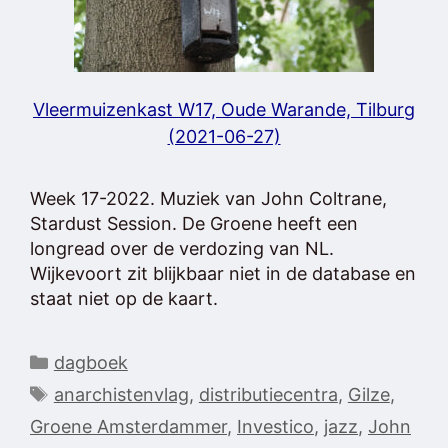
Vleermuizenkast W17, Oude Warande, Tilburg
(2021-06-27)
Week 17-2022. Muziek van John Coltrane,
Stardust Session. De Groene heeft een
longread over de verdozing van NL.
Wijkevoort zit blijkbaar niet in de database en
staat niet op de kaart.
Categorieën
dagboek
Tags
anarchistenvlag
,
distributiecentra
,
Gilze
,
Groene Amsterdammer
,
Investico
,
jazz
,
John