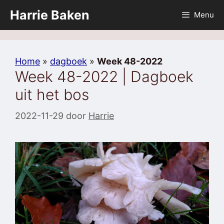
Ga
Harrie Baken
Menu
naar
de
inhoud
Home
»
dagboek
»
Week 48-2022
Week 48-2022 | Dagboek
uit het bos
2022-11-29
door
Harrie