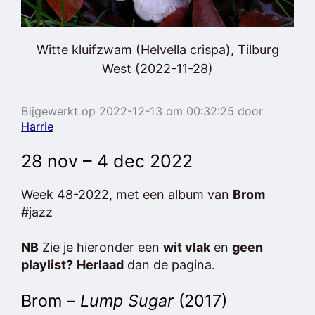
Witte kluifzwam (Helvella crispa), Tilburg
West (2022-11-28)
Bijgewerkt op 2022-12-13 om 00:32:25 door
Harrie
28 nov – 4 dec 2022
Week 48-2022, met een album van
Brom
#jazz
NB
Zie je hieronder een
wit vlak
en
geen
playlist?
Herlaad
dan de pagina.
Brom –
Lump Sugar
(2017)