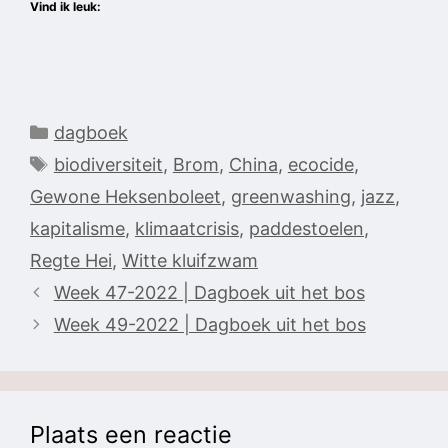
Vind ik leuk:
Categorieën
dagboek
Tags
biodiversiteit
,
Brom
,
China
,
ecocide
,
Gewone Heksenboleet
,
greenwashing
,
jazz
,
kapitalisme
,
klimaatcrisis
,
paddestoelen
,
Regte Hei
,
Witte kluifzwam
Week 47-2022 | Dagboek uit het bos
Week 49-2022 | Dagboek uit het bos
Plaats een reactie