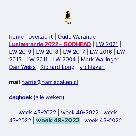
Tux
home
|
overzicht
|
Oude Warande
|
Lustwarande 2022 – GODHEAD
|
LW 2021
|
LW 2019
|
LW 2018
|
LW 2017
|
LW 2016
|
LW
2015
|
LW 2011
|
LW 2004
|
Mark Wallinger
|
Dan Weiss
|
Richard Long
|
archieven
mail
harrie@harriebaken.nl
dagboek
(alle weken)
… |
week 45-2022
|
week 46-2022
|
week
week 48-2022
47-2022
|
|
week 49-2022