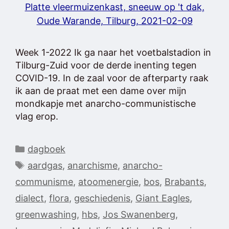
Platte vleermuizenkast, sneeuw op 't dak,
Oude Warande, Tilburg, 2021-02-09
Week 1-2022 Ik ga naar het voetbalstadion in
Tilburg-Zuid voor de derde inenting tegen
COVID-19. In de zaal voor de afterparty raak
ik aan de praat met een dame over mijn
mondkapje met anarcho-communistische
vlag erop.
Categorieën
dagboek
Tags
aardgas
,
anarchisme
,
anarcho-
communisme
,
atoomenergie
,
bos
,
Brabants
,
dialect
,
flora
,
geschiedenis
,
Giant Eagles
,
greenwashing
,
hbs
,
Jos Swanenberg
,