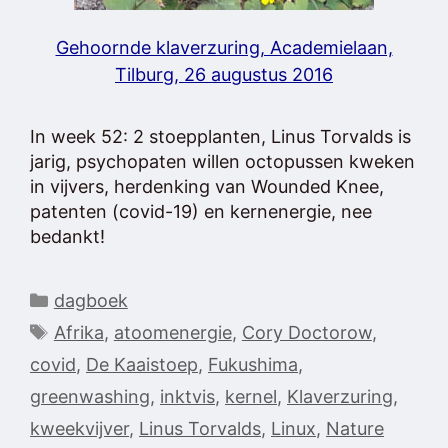
Gehoornde klaverzuring, Academielaan,
Tilburg, 26 augustus 2016
In week 52: 2 stoepplanten, Linus Torvalds is
jarig, psychopaten willen octopussen kweken
in vijvers, herdenking van Wounded Knee,
patenten (covid-19) en kernenergie, nee
bedankt!
Categorieën
dagboek
Tags
Afrika
,
atoomenergie
,
Cory Doctorow
,
covid
,
De Kaaistoep
,
Fukushima
,
greenwashing
,
inktvis
,
kernel
,
Klaverzuring
,
kweekvijver
,
Linus Torvalds
,
Linux
,
Nature