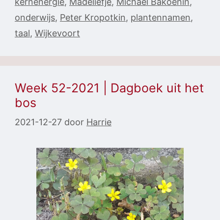
kernenergie
,
Madeliefje
,
Michael Bakoenin
,
onderwijs
,
Peter Kropotkin
,
plantennamen
,
taal
,
Wijkevoort
Week 52-2021 | Dagboek uit het
bos
2021-12-27
door
Harrie