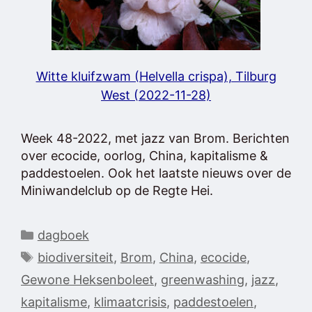
Witte kluifzwam (Helvella crispa), Tilburg
West (2022-11-28)
Week 48-2022, met jazz van Brom. Berichten
over ecocide, oorlog, China, kapitalisme &
paddestoelen. Ook het laatste nieuws over de
Miniwandelclub op de Regte Hei.
Categorieën
dagboek
Tags
biodiversiteit
,
Brom
,
China
,
ecocide
,
Gewone Heksenboleet
,
greenwashing
,
jazz
,
kapitalisme
,
klimaatcrisis
,
paddestoelen
,