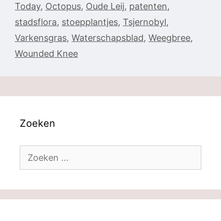
Today
,
Octopus
,
Oude Leij
,
patenten
,
stadsflora
,
stoepplantjes
,
Tsjernobyl
,
Varkensgras
,
Waterschapsblad
,
Weegbree
,
Wounded Knee
Zoeken
Zoek
naar: