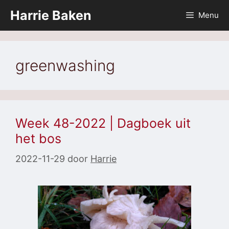
Ga
Harrie Baken
Menu
naar
de
inhoud
greenwashing
Week 48-2022 | Dagboek uit
het bos
2022-11-29
door
Harrie