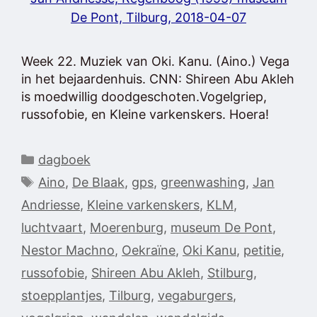
De Pont, Tilburg, 2018-04-07
Week 22. Muziek van Oki. Kanu. (Aino.) Vega
in het bejaardenhuis. CNN: Shireen Abu Akleh
is moedwillig doodgeschoten.Vogelgriep,
russofobie, en Kleine varkenskers. Hoera!
Categorieën
dagboek
Tags
Aino
,
De Blaak
,
gps
,
greenwashing
,
Jan
Andriesse
,
Kleine varkenskers
,
KLM
,
luchtvaart
,
Moerenburg
,
museum De Pont
,
Nestor Machno
,
Oekraïne
,
Oki Kanu
,
petitie
,
russofobie
,
Shireen Abu Akleh
,
Stilburg
,
stoepplantjes
,
Tilburg
,
vegaburgers
,