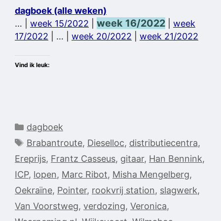
dagboek (alle weken)
week 16/2022
… |
week 15/2022
|
|
week
17/2022
| … |
week 20/2022
|
week 21/2022
Vind ik leuk:
Categorieën
dagboek
Tags
Brabantroute
,
Dieselloc
,
distributiecentra
,
Ereprijs
,
Frantz Casseus
,
gitaar
,
Han Bennink
,
ICP
,
lopen
,
Marc Ribot
,
Misha Mengelberg
,
Oekraïne
,
Pointer
,
rookvrij station
,
slagwerk
,
Van Voorstweg
,
verdozing
,
Veronica
,