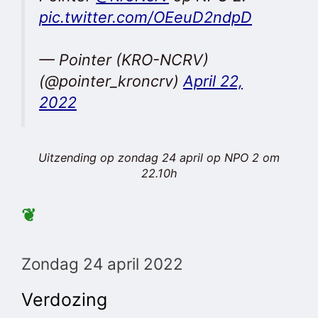
pic.twitter.com/OEeuD2ndpD
— Pointer (KRO-NCRV)
(@pointer_kroncrv)
April 22,
2022
Uitzending op z
ondag 24 april op NPO 2 om
22.10h
❦
Zondag 24 april 2022
Verdozing