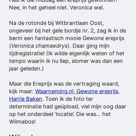
Nee, in het geheel niet. Veronica wel.
Na de rotonde bij Witbrantlaan Oost,
ongeveer bij het gele bordje nr. 2, zag ik in de
berm een fantastisch mooie Gewone ereprijs
(
Veronica chamaedrys
). Daar ging mijn
tijdregistratie! (Ik wilde eigenlijk weten of het
tempo waarin ik nu liep, slomer was dan een
jaar geleden.)
Maar die Ereprijs was de vertraging waard,
kijk maar:
Waarneming.nl, Gewone ereprijs,
Harrie Baken
. Toen ik de foto ter
determinatie had geüpload, viel mijn oog daar
op het onderdeel ‘locatie’. Die was… het
Wilmabos!