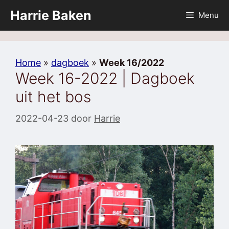
Ga
Harrie Baken
Menu
naar
de
inhoud
Home
»
dagboek
»
Week 16/2022
Week 16-2022 | Dagboek
uit het bos
2022-04-23
door
Harrie