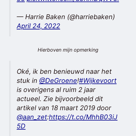
— Harrie Baken (@harriebaken)
April 24, 2022
Hierboven mijn opmerking
Oké, ik ben benieuwd naar het
stuk in
@DeGroene
!
#Wijkevoort
is overigens al ruim 2 jaar
actueel. Zie bijvoorbeeld dit
artikel van 18 maart 2019 door
@aan_zet
:
https://t.co/MhhB03iJ
5D