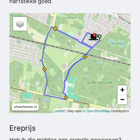
hartstikke goed.
Ereprijs
Heb ik die middag een ereprijs gewonnen?