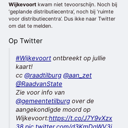
Wijkevoort
kwam niet tevoorschijn. Noch bij
‘geplande distributiecentra’, noch bij ‘ruimte
voor distributiecentra’. Dus ikke naar Twitter
om dat te melden.
Op Twitter
#Wijkevoort
ontbreekt op jullie
kaart!
cc
@raadtilburg
@aan_zet
@RaadvanState
Zie voor info van
@gemeentetilburg
over de
aangekondigde moord op
Wijkevoort:
https://t.co/J7Y9vXzx
38
pic.twitter.com/d3KmDqWV3i