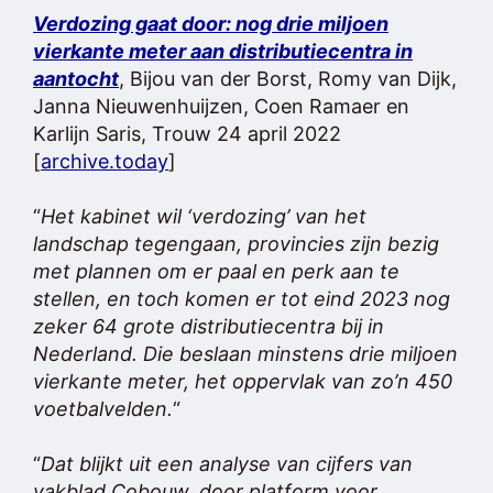
Verdozing gaat door: nog drie miljoen
vierkante meter aan distributiecentra in
aantocht
, Bijou van der Borst, Romy van Dijk,
Janna Nieuwenhuijzen, Coen Ramaer en
Karlijn Saris, Trouw 24 april 2022
[
archive.today
]
“
Het kabinet wil ‘verdozing’ van het
landschap tegengaan, provincies zijn bezig
met plannen om er paal en perk aan te
stellen, en toch komen er tot eind 2023 nog
zeker 64 grote distributiecentra bij in
Nederland. Die beslaan minstens drie miljoen
vierkante meter, het oppervlak van zo’n 450
voetbalvelden.
“
“
Dat blijkt uit een analyse van cijfers van
vakblad
Cobouw
, door platform voor