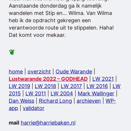
Aanstaande donderdag ga ik namelijk
wandelen met Stip en… Wilma. Van Wilma
heb ik de opdracht gekregen een
verantwoorde route uit te stippelen. Haha!
Dat komt voor mekaar.
❦
home
|
overzicht
|
Oude Warande
|
Lustwarande 2022 – GODHEAD
|
LW 2021
|
LW 2019
|
LW 2018
|
LW 2017
|
LW 2016
|
LW
2015
|
LW 2011
|
LW 2004
|
Mark Wallinger
|
Dan Weiss
|
Richard Long
|
archieven
|
WP-
app
|
validator
mail
harrie@harriebaken.nl