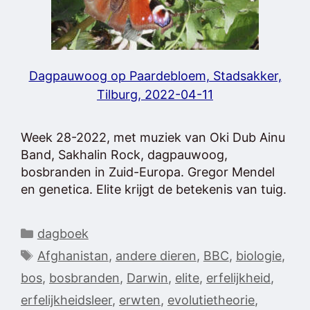
Dagpauwoog op Paardebloem, Stadsakker,
Tilburg, 2022-04-11
Week 28-2022, met muziek van Oki Dub Ainu
Band, Sakhalin Rock, dagpauwoog,
bosbranden in Zuid-Europa. Gregor Mendel
en genetica. Elite krijgt de betekenis van tuig.
Categorieën
dagboek
Tags
Afghanistan
,
andere dieren
,
BBC
,
biologie
,
bos
,
bosbranden
,
Darwin
,
elite
,
erfelijkheid
,
erfelijkheidsleer
,
erwten
,
evolutietheorie
,