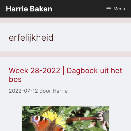
Ga
Harrie Baken
Menu
naar
de
inhoud
erfelijkheid
Week 28-2022 | Dagboek uit het
bos
2022-07-12
door
Harrie