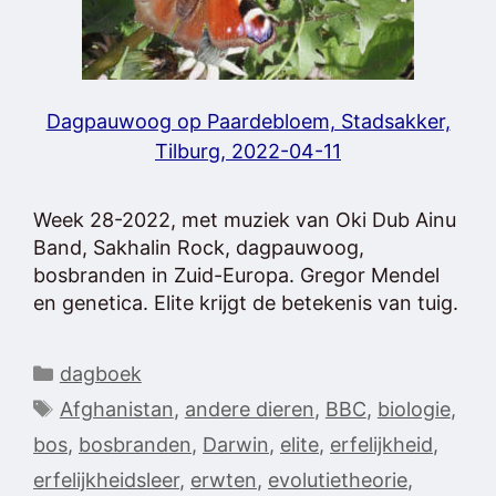
Dagpauwoog op Paardebloem, Stadsakker,
Tilburg, 2022-04-11
Week 28-2022, met muziek van Oki Dub Ainu
Band, Sakhalin Rock, dagpauwoog,
bosbranden in Zuid-Europa. Gregor Mendel
en genetica. Elite krijgt de betekenis van tuig.
Categorieën
dagboek
Tags
Afghanistan
,
andere dieren
,
BBC
,
biologie
,
bos
,
bosbranden
,
Darwin
,
elite
,
erfelijkheid
,
erfelijkheidsleer
,
erwten
,
evolutietheorie
,