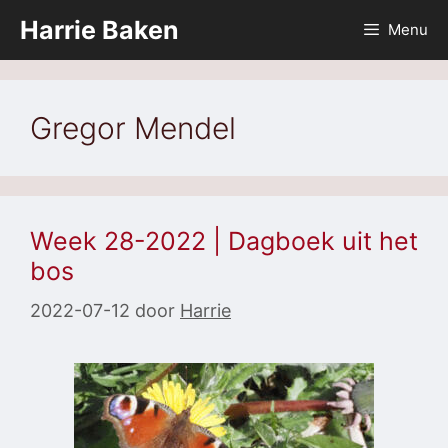
Ga
Harrie Baken
Menu
naar
de
inhoud
Gregor Mendel
Week 28-2022 | Dagboek uit het
bos
2022-07-12
door
Harrie