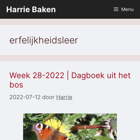
Ga
Harrie Baken
Menu
naar
de
inhoud
erfelijkheidsleer
Week 28-2022 | Dagboek uit het
bos
2022-07-12
door
Harrie