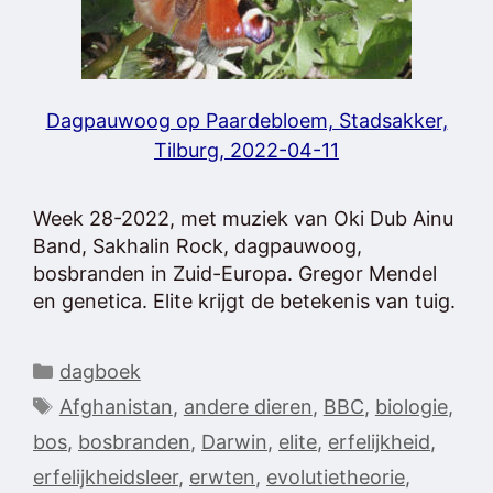
Dagpauwoog op Paardebloem, Stadsakker,
Tilburg, 2022-04-11
Week 28-2022, met muziek van Oki Dub Ainu
Band, Sakhalin Rock, dagpauwoog,
bosbranden in Zuid-Europa. Gregor Mendel
en genetica. Elite krijgt de betekenis van tuig.
Categorieën
dagboek
Tags
Afghanistan
,
andere dieren
,
BBC
,
biologie
,
bos
,
bosbranden
,
Darwin
,
elite
,
erfelijkheid
,
erfelijkheidsleer
,
erwten
,
evolutietheorie
,